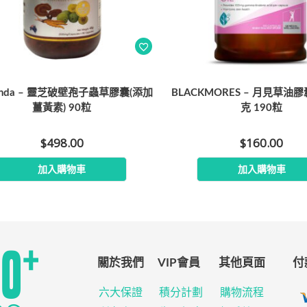
renda – 靈芝破壁孢子蟲草膠囊(添加
BLACKMORES – 月見草油膠
薑黃素) 90粒
克 190粒
$
498.00
$
160.00
加入購物車
加入購物車
關於我們
VIP會員
其他頁面
付
六大保證
積分計劃
購物流程