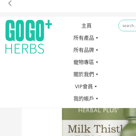
全店買滿$300順豐免運費，新客戶購買正價保健品滿$350，輸
主頁
所有產品
所有品牌
Skip
寵物專區
to
關於我們
content
VIP會員
我的帳戶