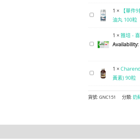
見
1
×
【單件9折
【單
草
油丸 100粒
件
油
9
1
×
雅培 - 
膠
折】
雅
Availability:
囊
aXimed
培
1000
-
-
毫
1
×
Chare
天
喜
克
Charenda
黃素) 90粒
然
維
190
–
奧
肝
粒
靈
米
貨號:
GNC151
分類:
奶
400
芝
加-3
毫
破
三
克
壁
文
30
孢
魚
粒
子