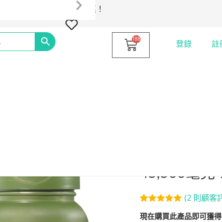
入NEW10即可享有9折優惠！
登錄
註
GNC
首頁
/
肝臟健康
/ GNC 
–
GNC – He
Herbal
Plus®
45,500毫克
奶
薊
(
2
則顧客評
評分
2
5.00
/
高
現在購買此產品即可獲
5，已有
位