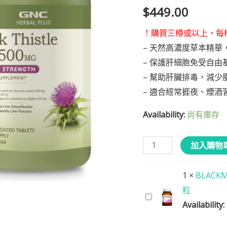
效
顧客進行評
$
449.00
分
護
！購買三樽或以上，每樽
肝
– 天然高濃度草本精華
精
– 保護肝細胞免受自由
華
– 幫助肝臟排毒，減少
45,500
– 適合經常捱夜、煙酒
毫
克
Availability:
尚有庫存
120
片
加入購物
數
量
1
×
BLACK
粒
BLACKMORES
Availability:
-
月