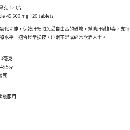
油
蟲
0毫克 120片
丸
草
le 45,500 mg 120 tablets
100
膠
粒
氧化功能，保護肝細胞免受自由基的破壞，幫助肝臟排毒，支持
囊
醇水平，適合經常挨夜，睡眠不足或經常飲酒人士。
(添
加
薑
50毫克
黃
5.5克
素)
毫克
90
粒
建議服用