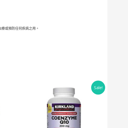
治療或預防任何疾病之用。
Original
Current
Sale!
price
price
was:
is:
$438.00.
$358.00.