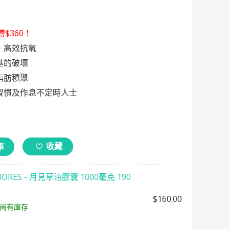
$360！
，高效抗氧
基的破壞
脂肪積聚
習慣及作息不定時人士
收藏
車
MORES - 月見草油膠囊 1000毫克 190
$
160.00
尚有庫存