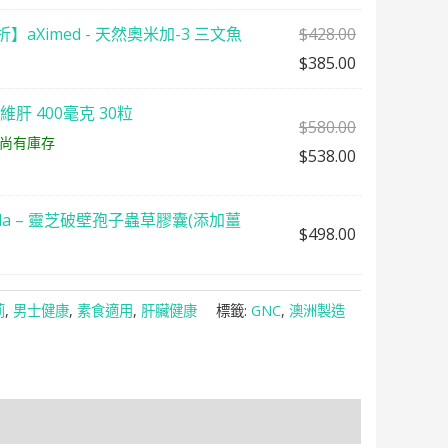
】aXimed - 天然奧米加-3 三文魚
$
428.00
$
385.00
喜維肝 400毫克 30粒
$
580.00
尚有庫存
$
538.00
nda – 靈芝破壁孢子蟲草膠囊(添加薑
$
498.00
薊
,
男士健康
,
素食適用
,
肝臟健康
標籤:
GNC
,
澳洲製造